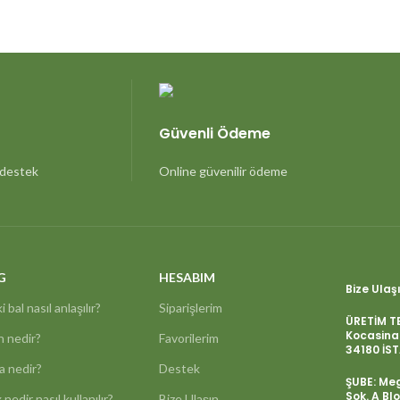
Güvenli Ödeme
e destek
Online güvenilir ödeme
G
HESABIM
Bize Ulaş
i bal nasıl anlaşılır?
Siparişlerim
ÜRETİM TE
Kocasina
n nedir?
Favorilerim
34180 İS
a nedir?
Destek
ŞUBE: Meg
Sok. A B
 nedir nasıl kullanılır?
Bize Ulaşın