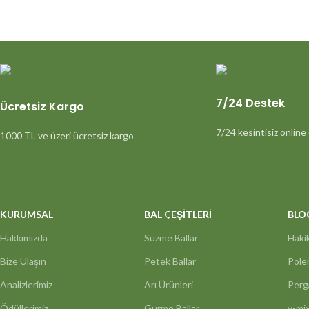
7/24 Destek
Ücretsiz Kargo
7/24 kesintisiz onlin
1000 TL ve üzeri ücretsiz kargo
KURUMSAL
BAL ÇEŞİTLERİ
BLO
Hakkımızda
Süzme Ballar
Hakik
Bize Ulaşın
Petek Ballar
Pole
Analizlerimiz
Arı Ürünleri
Perg
Ödüllerimiz
Gurme Ballar
v-mix