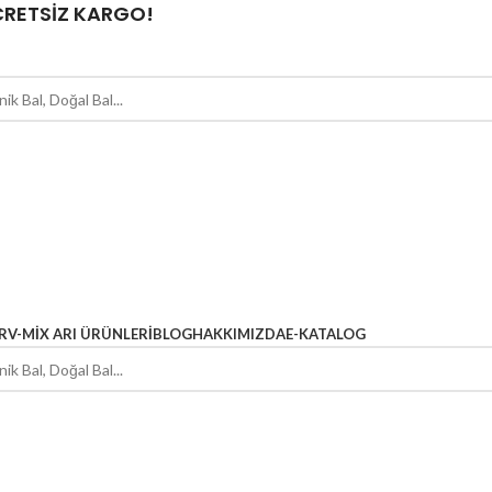
ÜCRETSİZ KARGO!
R
V-MIX ARI ÜRÜNLERI
BLOG
HAKKIMIZDA
E-KATALOG