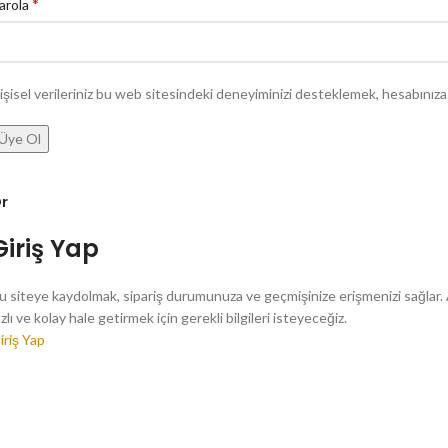
*
arola
işisel verileriniz bu web sitesindeki deneyiminizi desteklemek, hesabınız
Üye Ol
r
Giriş Yap
u siteye kaydolmak, sipariş durumunuza ve geçmişinize erişmenizi sağlar. Aş
ızlı ve kolay hale getirmek için gerekli bilgileri isteyeceğiz.
iriş Yap