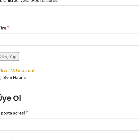
ullanıcı adı veya e-posta adresi
*
ifre
Giriş Yap
ifreni Mi Unuttun?
Beni Hatırla
Üye Ol
*
-posta adresi