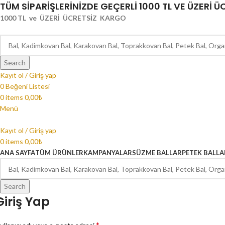
TÜM SİPARİŞLERİNİZDE GEÇERLİ 1000 TL VE ÜZERİ 
1000 TL ve ÜZERİ ÜCRETSİZ KARGO
Search
Kayıt ol / Giriş yap
0
Beğeni Listesi
0
items
0,00
₺
Menü
Kayıt ol / Giriş yap
0
items
0,00
₺
ANA SAYFA
TÜM ÜRÜNLER
KAMPANYALAR
SÜZME BALLAR
PETEK BALLA
Search
Giriş Yap
*