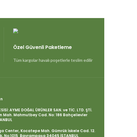
Özel Güvenli Paketleme
Tüm kargolar havalı poşetlerle teslim edilir
ın
SİSİ: AYME DOĞAL ÜRÜNLER SAN. ve TİC. LTD. ŞTİ.
n Mah. Mahmutbey Cad. No: 186 Bahçelievler
TANBUL
a Center, Kocatepe Mah. Gümrük İskele Cad. 12.
lok, No:1015 Bayrampaşa 34045 İSTANBUL