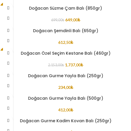
Doğacan Süzme Çam Balı (850gr)
-7%
649,00
₺
699,00
₺
Doğacan Şemdinli Balı (650gr)
612,50
₺
Doğacan Özel Seçim Kestane Balı (460gr)
-19%
1.737,00
₺
2.153,00
₺
Doğacan Gurme Yayla Balı (250gr)
234,00
₺
Doğacan Gurme Yayla Balı (500gr)
412,00
₺
Doğacan Gurme Kadim Kovan Balı (250gr)