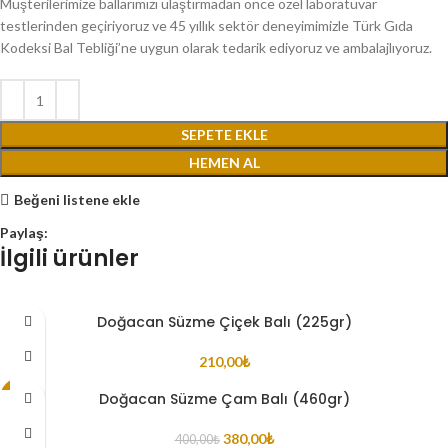
Müşterilerimize ballarımızı ulaştırmadan önce özel laboratuvar
testlerinden geçiriyoruz ve 45 yıllık sektör deneyimimizle Türk Gıda
Kodeksi Bal Tebliği’ne uygun olarak tedarik ediyoruz ve ambalajlıyoruz.
SEPETE EKLE
HEMEN AL
Beğeni listene ekle
Paylaş:
İlgili ürünler
Doğacan Süzme Çiçek Balı (225gr)
210,00
₺
Doğacan Süzme Çam Balı (460gr)
-5%
380,00
₺
400,00
₺