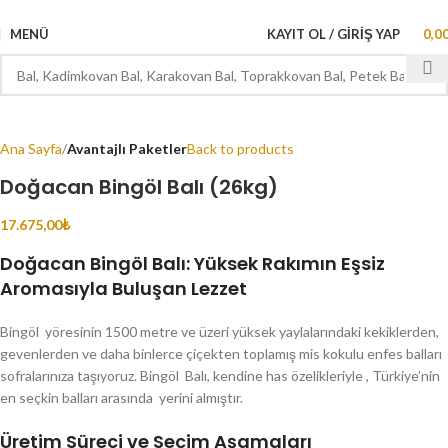
1000 TL ve ÜZERİ ÜCRETSİZ KARGO
MENÜ
0,0
KAYIT OL / GIRIŞ YAP
Ana Sayfa
Avantajlı Paketler
Back to products
Doğacan Bingöl Balı (26kg)
17.675,00
₺
Doğacan Bingöl Balı: Yüksek Rakımın Eşsiz
Aromasıyla Buluşan Lezzet
Bingöl yöresinin 1500 metre ve üzeri yüksek yaylalarındaki kekiklerden,
gevenlerden ve daha binlerce çiçekten toplamış mis kokulu enfes balları
sofralarınıza taşıyoruz. Bingöl Balı, kendine has özelikleriyle , Türkiye’nin
en seçkin balları arasında yerini almıştır.
Üretim Süreci ve Seçim Aşamaları