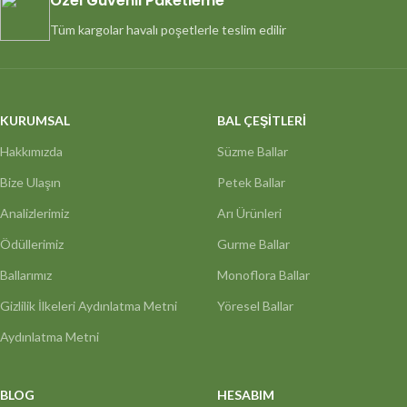
Özel Güvenli Paketleme
Tüm kargolar havalı poşetlerle teslim edilir
KURUMSAL
BAL ÇEŞİTLERİ
Hakkımızda
Süzme Ballar
Bize Ulaşın
Petek Ballar
Analizlerimiz
Arı Ürünleri
Ödüllerimiz
Gurme Ballar
Ballarımız
Monoflora Ballar
Gizlilik İlkeleri Aydınlatma Metni
Yöresel Ballar
Aydınlatma Metni
BLOG
HESABIM