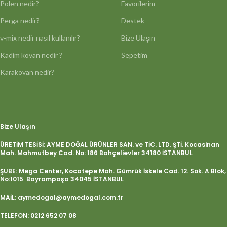
Polen nedir?
Favorilerim
Perga nedir?
Destek
v-mix nedir nasıl kullanılır?
Bize Ulaşın
Kadim kovan nedir ?
Sepetim
Karakovan nedir?
Bize Ulaşın
ÜRETİM TESİSİ: AYME DOĞAL ÜRÜNLER SAN. ve TİC. LTD. ŞTİ. Kocasinan
Mah. Mahmutbey Cad. No: 186 Bahçelievler 34180 İSTANBUL
ŞUBE: Mega Center, Kocatepe Mah. Gümrük İskele Cad. 12. Sok. A Blok,
No:1015 Bayrampaşa 34045 İSTANBUL
MAİL: aymedogal@aymedogal.com.tr
TELEFON: 0212 652 07 08