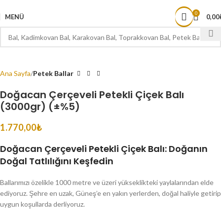
1000 TL ve ÜZERİ ÜCRETSİZ KARGO
0
MENÜ
0,00
Ana Sayfa
Petek Ballar
Doğacan Çerçeveli Petekli Çiçek Balı
(3000gr) (±%5)
1.770,00
₺
Doğacan Çerçeveli Petekli Çiçek Balı: Doğanın
Doğal Tatlılığını Keşfedin
Ballarımızı özelikle 1000 metre ve üzeri yükseklikteki yaylalarından elde
ediyoruz. Şehre en uzak, Güneş’e en yakın yerlerden, doğal haliyle getirip
uygun koşullarda derliyoruz.