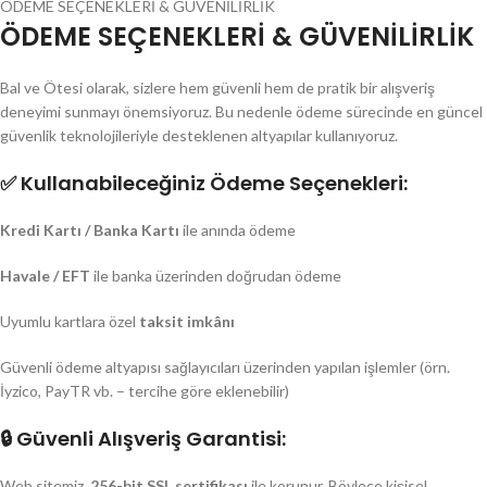
ÖDEME SEÇENEKLERİ & GÜVENİLİRLİK
ÖDEME SEÇENEKLERİ & GÜVENİLİRLİK
Bal ve Ötesi olarak, sizlere hem güvenli hem de pratik bir alışveriş
deneyimi sunmayı önemsiyoruz. Bu nedenle ödeme sürecinde en güncel
güvenlik teknolojileriyle desteklenen altyapılar kullanıyoruz.
✅
Kullanabileceğiniz Ödeme Seçenekleri:
Kredi Kartı / Banka Kartı
ile anında ödeme
Havale / EFT
ile banka üzerinden doğrudan ödeme
Uyumlu kartlara özel
taksit imkânı
Güvenli ödeme altyapısı sağlayıcıları üzerinden yapılan işlemler (örn.
İyzico, PayTR vb. – tercihe göre eklenebilir)
🔒
Güvenli Alışveriş Garantisi:
Web sitemiz,
256-bit SSL sertifikası
ile korunur. Böylece kişisel