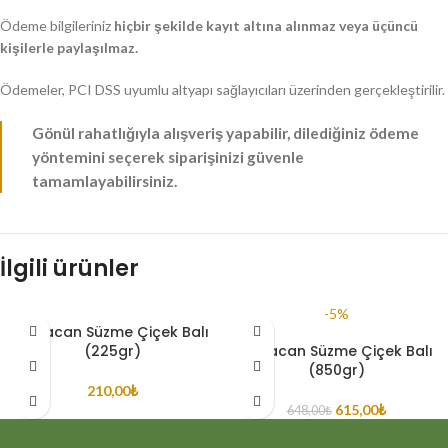
Ödeme bilgileriniz
hiçbir şekilde kayıt altına alınmaz veya üçüncü
kişilerle paylaşılmaz.
Ödemeler, PCI DSS uyumlu altyapı sağlayıcıları üzerinden gerçekleştirilir.
Gönül rahatlığıyla alışveriş yapabilir, dilediğiniz ödeme
yöntemini seçerek siparişinizi güvenle
tamamlayabilirsiniz.
İlgili ürünler
-5%
Doğacan Süzme Çiçek Balı
(225gr)
Doğacan Süzme Çiçek Balı
(850gr)
210,00
₺
615,00
₺
648,00
₺