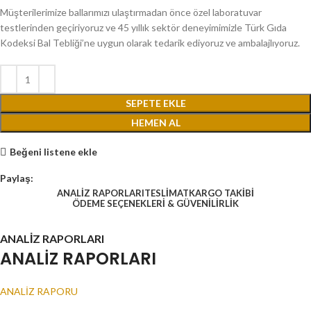
Müşterilerimize ballarımızı ulaştırmadan önce özel laboratuvar
testlerinden geçiriyoruz ve 45 yıllık sektör deneyimimizle Türk Gıda
Kodeksi Bal Tebliği’ne uygun olarak tedarik ediyoruz ve ambalajlıyoruz.
SEPETE EKLE
HEMEN AL
Beğeni listene ekle
Paylaş:
ANALİZ RAPORLARI
TESLİMAT
KARGO TAKİBİ
ÖDEME SEÇENEKLERİ & GÜVENİLİRLİK
ANALİZ RAPORLARI
ANALİZ RAPORLARI
ANALİZ RAPORU