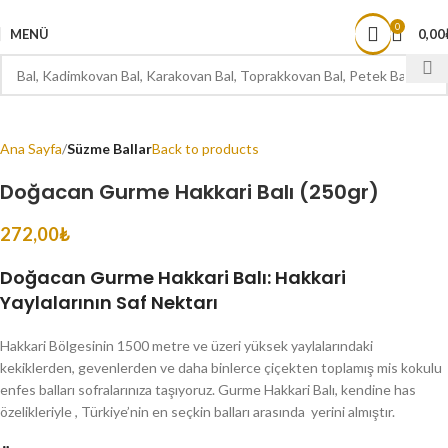
1000 TL ve ÜZERİ ÜCRETSİZ KARGO
0
MENÜ
0,00
Ana Sayfa
Süzme Ballar
Back to products
Doğacan Gurme Hakkari Balı (250gr)
272,00
₺
Doğacan Gurme Hakkari Balı: Hakkari
Yaylalarının Saf Nektarı
Hakkari Bölgesinin 1500 metre ve üzeri yüksek yaylalarındaki
kekiklerden, gevenlerden ve daha binlerce çiçekten toplamış mis kokulu
enfes balları sofralarınıza taşıyoruz. Gurme Hakkari Balı, kendine has
özelikleriyle , Türkiye’nin en seçkin balları arasında yerini almıştır.