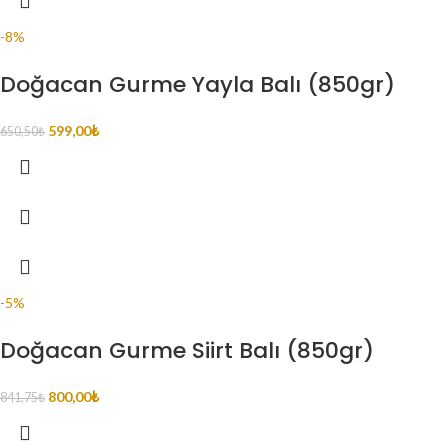
-8%
Doğacan Gurme Yayla Balı (850gr)
599,00
₺
650,50
₺
-5%
Doğacan Gurme Siirt Balı (850gr)
800,00
₺
841,75
₺