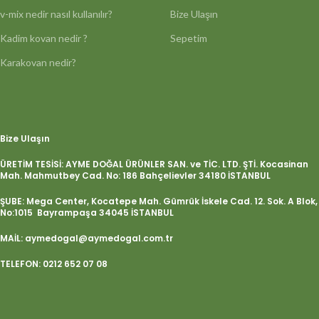
v-mix nedir nasıl kullanılır?
Bize Ulaşın
Kadim kovan nedir ?
Sepetim
Karakovan nedir?
Bize Ulaşın
ÜRETİM TESİSİ: AYME DOĞAL ÜRÜNLER SAN. ve TİC. LTD. ŞTİ. Kocasinan
Mah. Mahmutbey Cad. No: 186 Bahçelievler 34180 İSTANBUL
ŞUBE: Mega Center, Kocatepe Mah. Gümrük İskele Cad. 12. Sok. A Blok,
No:1015 Bayrampaşa 34045 İSTANBUL
MAİL: aymedogal@aymedogal.com.tr
TELEFON: 0212 652 07 08