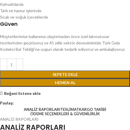
Kahvaltılarda
Tatlı ve hamur işlerinde
Sıcak ve soğuk içeceklerde
Güven
Müşterilerimize ballarımızı ulaştırmadan önce özel laboratuvar
testlerinden geçiriyoruz ve 45 yıllık sektör deneyimimizle Türk Gıda
Kodeksi Bal Tebliği’ne uygun olarak tedarik ediyoruz ve ambalajlıyoruz.
SEPETE EKLE
HEMEN AL
Beğeni listene ekle
Paylaş:
ANALİZ RAPORLARI
TESLİMAT
KARGO TAKİBİ
ÖDEME SEÇENEKLERİ & GÜVENİLİRLİK
ANALİZ RAPORLARI
ANALİZ RAPORLARI