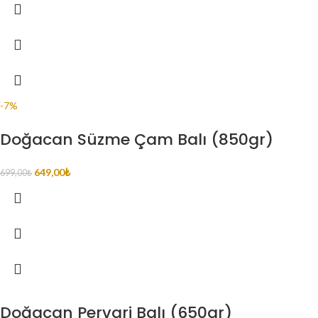
-7%
Doğacan Süzme Çam Balı (850gr)
649,00
₺
699,00
₺
Doğacan Pervari Balı (650gr)