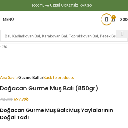
1000 TL ve ÜZERİ ÜCRETSİZ KARGO
0
MENÜ
0,00
-2%
Ana Sayfa
Süzme Ballar
Back to products
Doğacan Gurme Muş Balı (850gr)
699,99
₺
715,00
₺
Doğacan Gurme Muş Balı: Muş Yaylalarının
Doğal Tadı