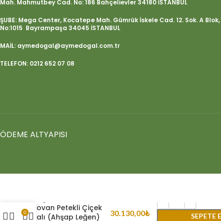
Mah. Mahmutbey Cad. No: 186 Bahçelievler 34180 İSTANBUL
ŞUBE: Mega Center, Kocatepe Mah. Gümrük İskele Cad. 12. Sok. A Blok,
No:1015 Bayrampaşa 34045 İSTANBUL
MAİL: aymedogal@aymedogal.com.tr
TELEFON: 0212 652 07 08
ÖDEME ALTYAPISI
Doğacan Kadim
Kovan Petekli Çiçek
30.130,00
₺
0
SEPETE 
Balı (Ahşap Leğen)