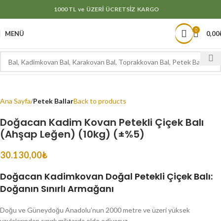
1000 TL ve ÜZERİ ÜCRETSİZ KARGO
0
MENÜ
0,00
Ana Sayfa
Petek Ballar
Back to products
Doğacan Kadim Kovan Petekli Çiçek Balı
(Ahşap Leğen) (10kg) (±%5)
30.130,00
₺
Doğacan Kadimkovan Doğal Petekli Çiçek Balı:
Doğanın Sınırlı Armağanı
Doğu ve Güneydoğu Anadolu’nun 2000 metre ve üzeri yüksek
yaylalarından sınırlı miktarda elde ediyoruz.