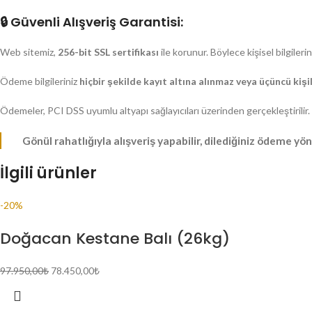
🔒
Güvenli Alışveriş Garantisi:
Web sitemiz,
256-bit SSL sertifikası
ile korunur. Böylece kişisel bilgileri
Ödeme bilgileriniz
hiçbir şekilde kayıt altına alınmaz veya üçüncü kişi
Ödemeler, PCI DSS uyumlu altyapı sağlayıcıları üzerinden gerçekleştirilir.
Gönül rahatlığıyla alışveriş yapabilir, dilediğiniz ödeme yö
İlgili ürünler
-20%
Doğacan Kestane Balı (26kg)
97.950,00
₺
78.450,00
₺