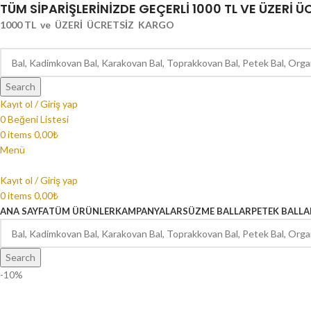
TÜM SİPARİŞLERİNİZDE GEÇERLİ 1000 TL VE ÜZERİ 
1000 TL ve ÜZERİ ÜCRETSİZ KARGO
Search
Kayıt ol / Giriş yap
0
Beğeni Listesi
0
items
0,00
₺
Menü
Kayıt ol / Giriş yap
0
items
0,00
₺
ANA SAYFA
TÜM ÜRÜNLER
KAMPANYALAR
SÜZME BALLAR
PETEK BALLA
Search
-10%