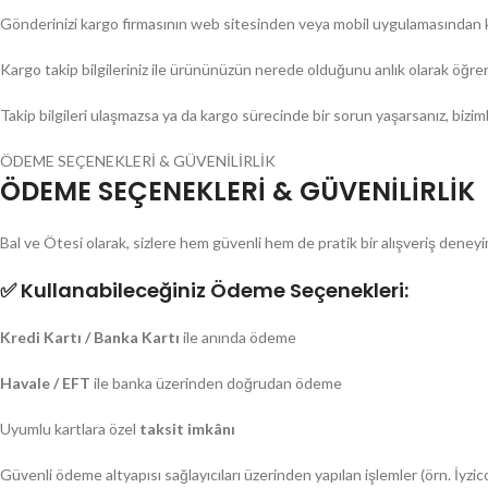
Gönderinizi kargo firmasının web sitesinden veya mobil uygulamasından ko
Kargo takip bilgileriniz ile ürününüzün nerede olduğunu anlık olarak öğrene
Takip bilgileri ulaşmazsa ya da kargo sürecinde bir sorun yaşarsanız, bizimle
ÖDEME SEÇENEKLERİ & GÜVENİLİRLİK
ÖDEME SEÇENEKLERİ & GÜVENİLİRLİK
Bal ve Ötesi olarak, sizlere hem güvenli hem de pratik bir alışveriş den
✅
Kullanabileceğiniz Ödeme Seçenekleri:
Kredi Kartı / Banka Kartı
ile anında ödeme
Havale / EFT
ile banka üzerinden doğrudan ödeme
Uyumlu kartlara özel
taksit imkânı
Güvenli ödeme altyapısı sağlayıcıları üzerinden yapılan işlemler (örn. İyzic