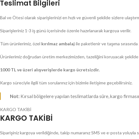
Teslimat Bilgileri
Bal ve Ötesi olarak siparişlerinizi en hızlı ve güvenli şekilde sizlere ulaştırma
Siparişleriniz 1-3 iş günü içerisinde özenle hazırlanarak kargoya verilir.
Tüm ürünlerimiz, özel
kırılmaz ambalaj
ile paketlenir ve taşıma sırasınd
Ürünlerimiz doğrudan üretim merkezimizden, tazeliğini koruyacak şekilde 
1000 TL ve üzeri alışverişlerde kargo ücretsizdir.
Kargo süreciyle ilgili tüm sorularınız için bizimle iletişime geçebilirsiniz.
Not:
Kırsal bölgelere yapılan teslimatlarda süre, kargo firmasın
KARGO TAKİBİ
KARGO TAKİBİ
Siparişiniz kargoya verildiğinde, takip numaranız SMS ve e-posta yoluyla size