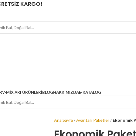
ÜCRETSİZ KARGO!
R
V-MIX ARI ÜRÜNLERI
BLOG
HAKKIMIZDA
E-KATALOG
Ana Sayfa
Avantajlı Paketler
Ekonomik P
Ekonomik Paket