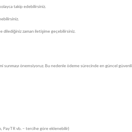
layca takip edebilirsiniz.
bilirsiniz.
 dilediğiniz zaman iletişime geçebilirsiniz.
eyimi sunmayı önemsiyoruz. Bu nedenle ödeme sürecinde en güncel güvenlik 
o, PayTR vb. – tercihe göre eklenebilir)