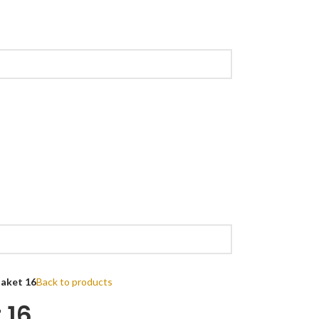
aket 16
Back to products
 16