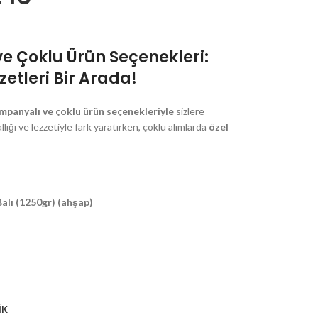
 Çoklu Ürün Seçenekleri:
zetleri Bir Arada!
mpanyalı ve çoklu ürün seçenekleriyle
sizlere
lığı ve lezzetiyle fark yaratırken, çoklu alımlarda
özel
lı (1250gr) (ahşap)
İK