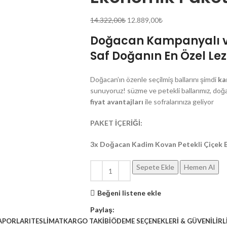
14.322,00
₺
12.889,00
₺
Doğacan Kampanyalı ve
Saf Doğanın En Özel Lez
Doğacan’ın özenle seçilmiş ballarını şimdi
ka
sunuyoruz! süzme ve petekli ballarımız, doğal
fiyat avantajları
ile sofralarınıza geliyor
PAKET İÇERİĞİ:
3x Doğacan Kadim Kovan Petekli Çiçek Ba
Sepete Ekle
Hemen Al
Beğeni listene ekle
Paylaş:
APORLARI
TESLİMAT
KARGO TAKİBİ
ÖDEME SEÇENEKLERİ & GÜVENİLİRL